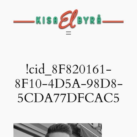
Hoppa
till
innehåll
!cid_8F820161-
8F10-4D5A-98D8-
5CDA77DFCAC5